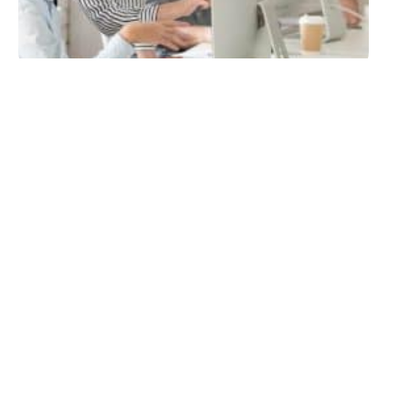
INFORMATIQUE
CV professionnel :
comment le rendre
percutant et attractif ?
11 mars 2026