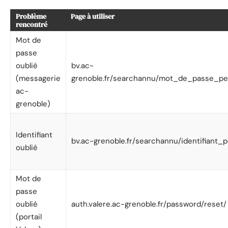
Problème
Page à utiliser
rencontré
Mot de
passe
oublié
bv.ac-
(messagerie
grenoble.fr/searchannu/mot_de_passe_pe
ac-
grenoble)
Identifiant
bv.ac-grenoble.fr/searchannu/identifiant_
oublié
Mot de
passe
oublié
auth.valere.ac-grenoble.fr/password/reset/
(portail