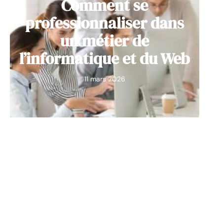
Comment se
professionnaliser dans
un métier de
l’informatique et du Web
11 mars 2026
INFORMATIQUE
CV professionnel :
comment le rendre
percutant et attractif ?
11 mars 2026