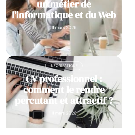
un métier de
l’informatique et du Web
11 mars 2026
INFORMATIQUE
CV professionnel :
comment le rendre
percutant et attractif ?
11 mars 2026