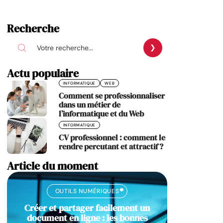
Recherche
Actu populaire
INFORMATIQUE
WEB
Comment se professionnaliser
dans un métier de
l’informatique et du Web
INFORMATIQUE
CV professionnel : comment le
rendre percutant et attractif ?
Article du moment
OUTILS NUMÉRIQUES
Créer et partager facilement un
document en ligne : les bonnes