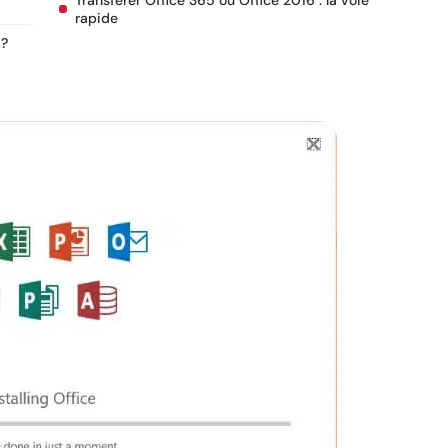
Transférer Office 365 ou Office 2016 : la voie
rapide
 ?