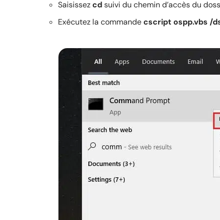
Saisissez
cd
suivi du chemin d’accès du dossie
Exécutez la commande
cscript ospp.vbs /d