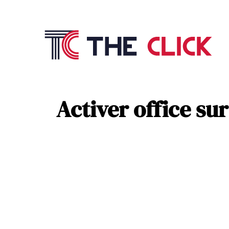
Commu
Référ
Activer office sur