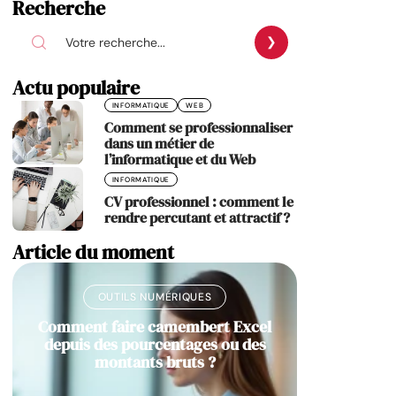
Recherche
Actu populaire
INFORMATIQUE
WEB
Comment se professionnaliser
dans un métier de
l’informatique et du Web
INFORMATIQUE
CV professionnel : comment le
rendre percutant et attractif ?
Article du moment
OUTILS NUMÉRIQUES
Comment faire camembert Excel
depuis des pourcentages ou des
montants bruts ?